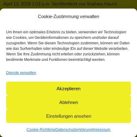
April 13, 2018 1:03 p.m.
Veröffentlicht von
Mathieu Hauck
Kategorisiert in: Allgemein
Cookie-Zustimmung verwalten
Dieser Artikel wurde verfasst von Mathieu Hauck
Um Ihnen ein optimales Erlebnis zu bieten, verwenden wir Technologien
Suchen
wie Cookies, um Geräteinformationen zu speichern und/oder darauf
zuzugreifen. Wenn Sie diesen Technologien zustimmen, können wir Daten
Suchen
wie das Surfverhalten oder eindeutige IDs auf dieser Website verarbeiten.
Wenn Sie Ihre Zustimmung nicht erteilen oder zurückziehen, können
bestimmte Merkmale und Funktionen beeinträchtigt werden.
© 2004-2026: herpetofauna Verlags-GmbH | Postfach 11 10 |
Dienste verwalten
71365 Weinstadt | Germany
Akzeptieren
Ablehnen
Einstellungen ansehen
Cookie-Richtlinie
Datenschutzerklärung
Impressum