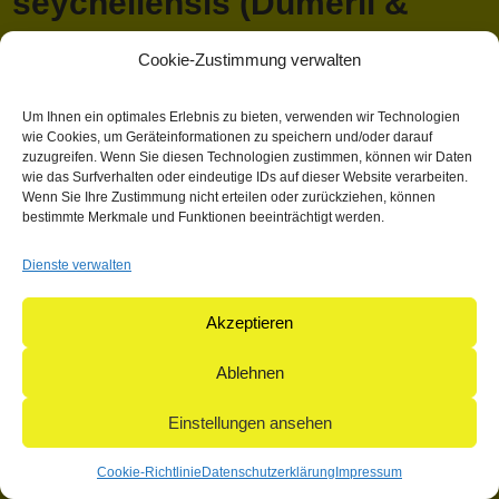
seychellensis (Duméril &
Bibron, 1836)
Cookie-Zustimmung verwalten
April 13, 2018 1:03 p.m.
Veröffentlicht von
Mathieu Hauck
Um Ihnen ein optimales Erlebnis zu bieten, verwenden wir Technologien
wie Cookies, um Geräteinformationen zu speichern und/oder darauf
Kategorisiert in: Allgemein
zuzugreifen. Wenn Sie diesen Technologien zustimmen, können wir Daten
wie das Surfverhalten oder eindeutige IDs auf dieser Website verarbeiten.
Dieser Artikel wurde verfasst von Mathieu Hauck
Wenn Sie Ihre Zustimmung nicht erteilen oder zurückziehen, können
bestimmte Merkmale und Funktionen beeinträchtigt werden.
Suchen
Suchen
Dienste verwalten
Akzeptieren
© 2004-2026: herpetofauna Verlags-GmbH | Postfach 11 10 |
71365 Weinstadt | Germany
Ablehnen
Einstellungen ansehen
Cookie-Richtlinie
Datenschutzerklärung
Impressum