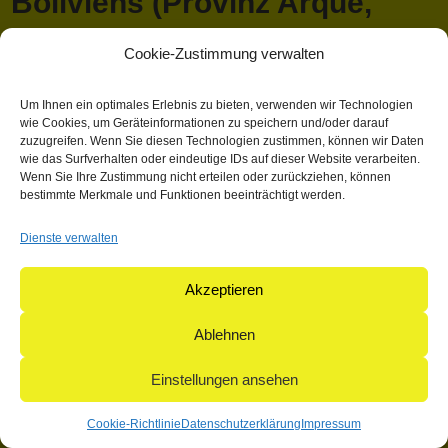
Boliviens (Provinz Arque,
Departamento Cochabamba)
Cookie-Zustimmung verwalten
April 13, 2018 1:03 p.m.
Veröffentlicht von
Mathieu Hauck
Um Ihnen ein optimales Erlebnis zu bieten, verwenden wir Technologien
wie Cookies, um Geräteinformationen zu speichern und/oder darauf
Kategorisiert in: Allgemein
zuzugreifen. Wenn Sie diesen Technologien zustimmen, können wir Daten
wie das Surfverhalten oder eindeutige IDs auf dieser Website verarbeiten.
Dieser Artikel wurde verfasst von Mathieu Hauck
Wenn Sie Ihre Zustimmung nicht erteilen oder zurückziehen, können
bestimmte Merkmale und Funktionen beeinträchtigt werden.
Suchen
Suchen
Dienste verwalten
Akzeptieren
© 2004-2026: herpetofauna Verlags-GmbH | Postfach 11 10 |
71365 Weinstadt | Germany
Ablehnen
Einstellungen ansehen
Cookie-Richtlinie
Datenschutzerklärung
Impressum