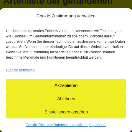
Artenliste der gefundenen
Reptilien, Bemerkungen zur
Cookie-Zustimmung verwalten
Artenvielfalt
Um Ihnen ein optimales Erlebnis zu bieten, verwenden wir Technologien
wie Cookies, um Geräteinformationen zu speichern und/oder darauf
April 13, 2018 1:03 p.m.
Veröffentlicht von
Mathieu Hauck
zuzugreifen. Wenn Sie diesen Technologien zustimmen, können wir Daten
wie das Surfverhalten oder eindeutige IDs auf dieser Website verarbeiten.
Kategorisiert in: Allgemein
Wenn Sie Ihre Zustimmung nicht erteilen oder zurückziehen, können
bestimmte Merkmale und Funktionen beeinträchtigt werden.
Dieser Artikel wurde verfasst von Mathieu Hauck
Dienste verwalten
Suchen
Suchen
Akzeptieren
Ablehnen
© 2004-2026: herpetofauna Verlags-GmbH | Postfach 11 10 |
71365 Weinstadt | Germany
Einstellungen ansehen
Cookie-Richtlinie
Datenschutzerklärung
Impressum