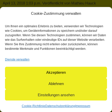
April 13, 2018 1:03 p.m.
Veröffentlicht von
Mathieu Hauck
Kategorisiert in: Allgemein
Cookie-Zustimmung verwalten
Dieser Artikel wurde verfasst von Mathieu Hauck
Um Ihnen ein optimales Erlebnis zu bieten, verwenden wir Technologien
Suchen
wie Cookies, um Geräteinformationen zu speichern und/oder darauf
zuzugreifen. Wenn Sie diesen Technologien zustimmen, können wir Daten
Suchen
wie das Surfverhalten oder eindeutige IDs auf dieser Website verarbeiten.
Wenn Sie Ihre Zustimmung nicht erteilen oder zurückziehen, können
bestimmte Merkmale und Funktionen beeinträchtigt werden.
© 2004-2026: herpetofauna Verlags-GmbH | Postfach 11 10 |
Dienste verwalten
71365 Weinstadt | Germany
Akzeptieren
Ablehnen
Einstellungen ansehen
Cookie-Richtlinie
Datenschutzerklärung
Impressum