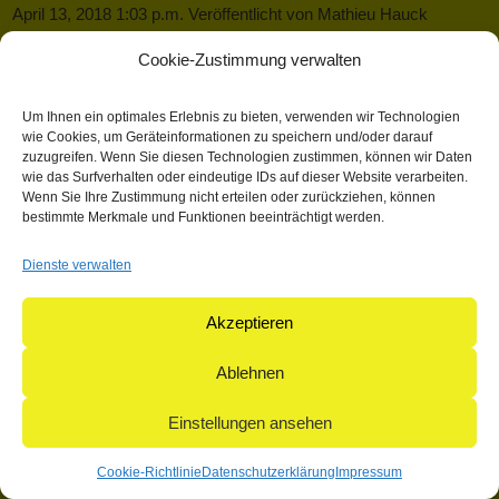
April 13, 2018 1:03 p.m.
Veröffentlicht von
Mathieu Hauck
Kategorisiert in: Allgemein
Cookie-Zustimmung verwalten
Dieser Artikel wurde verfasst von Mathieu Hauck
Um Ihnen ein optimales Erlebnis zu bieten, verwenden wir Technologien
Suchen
wie Cookies, um Geräteinformationen zu speichern und/oder darauf
zuzugreifen. Wenn Sie diesen Technologien zustimmen, können wir Daten
Suchen
wie das Surfverhalten oder eindeutige IDs auf dieser Website verarbeiten.
Wenn Sie Ihre Zustimmung nicht erteilen oder zurückziehen, können
bestimmte Merkmale und Funktionen beeinträchtigt werden.
© 2004-2026: herpetofauna Verlags-GmbH | Postfach 11 10 |
Dienste verwalten
71365 Weinstadt | Germany
Akzeptieren
Ablehnen
Einstellungen ansehen
Cookie-Richtlinie
Datenschutzerklärung
Impressum