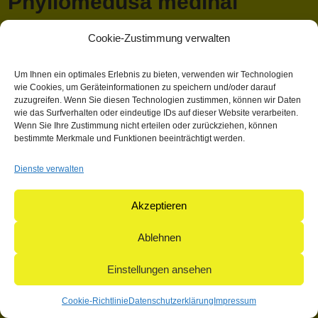
Phyllomedusa medinai
Funkhouser,1962
Cookie-Zustimmung verwalten
April 13, 2018 1:03 p.m.
Veröffentlicht von
Mathieu Hauck
Um Ihnen ein optimales Erlebnis zu bieten, verwenden wir Technologien
wie Cookies, um Geräteinformationen zu speichern und/oder darauf
Kategorisiert in: Allgemein
zuzugreifen. Wenn Sie diesen Technologien zustimmen, können wir Daten
wie das Surfverhalten oder eindeutige IDs auf dieser Website verarbeiten.
Dieser Artikel wurde verfasst von Mathieu Hauck
Wenn Sie Ihre Zustimmung nicht erteilen oder zurückziehen, können
bestimmte Merkmale und Funktionen beeinträchtigt werden.
Suchen
Suchen
Dienste verwalten
Akzeptieren
© 2004-2026: herpetofauna Verlags-GmbH | Postfach 11 10 |
71365 Weinstadt | Germany
Ablehnen
Einstellungen ansehen
Cookie-Richtlinie
Datenschutzerklärung
Impressum