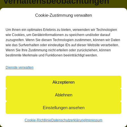
Verhaltensbeobachtungen
und Nachzucht
Cookie-Zustimmung verwalten
April 13, 2018 1:03 p.m.
Veröffentlicht von
Mathieu Hauck
Um Ihnen ein optimales Erlebnis zu bieten, verwenden wir Technologien
wie Cookies, um Geräteinformationen zu speichern und/oder darauf
Kategorisiert in: Allgemein
zuzugreifen. Wenn Sie diesen Technologien zustimmen, können wir Daten
wie das Surfverhalten oder eindeutige IDs auf dieser Website verarbeiten.
Dieser Artikel wurde verfasst von Mathieu Hauck
Wenn Sie Ihre Zustimmung nicht erteilen oder zurückziehen, können
bestimmte Merkmale und Funktionen beeinträchtigt werden.
Suchen
Suchen
Dienste verwalten
Akzeptieren
© 2004-2026: herpetofauna Verlags-GmbH | Postfach 11 10 |
71365 Weinstadt | Germany
Ablehnen
Einstellungen ansehen
Cookie-Richtlinie
Datenschutzerklärung
Impressum