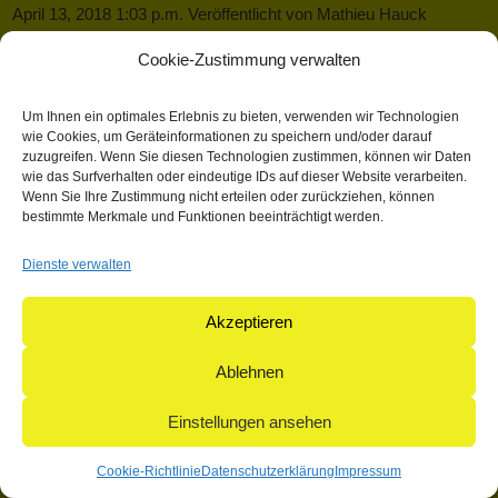
April 13, 2018 1:03 p.m.
Veröffentlicht von
Mathieu Hauck
Kategorisiert in: Allgemein
Cookie-Zustimmung verwalten
Dieser Artikel wurde verfasst von Mathieu Hauck
Um Ihnen ein optimales Erlebnis zu bieten, verwenden wir Technologien
Suchen
wie Cookies, um Geräteinformationen zu speichern und/oder darauf
zuzugreifen. Wenn Sie diesen Technologien zustimmen, können wir Daten
Suchen
wie das Surfverhalten oder eindeutige IDs auf dieser Website verarbeiten.
Wenn Sie Ihre Zustimmung nicht erteilen oder zurückziehen, können
bestimmte Merkmale und Funktionen beeinträchtigt werden.
© 2004-2026: herpetofauna Verlags-GmbH | Postfach 11 10 |
Dienste verwalten
71365 Weinstadt | Germany
Akzeptieren
Ablehnen
Einstellungen ansehen
Cookie-Richtlinie
Datenschutzerklärung
Impressum