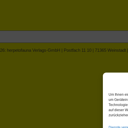
26: herpetofauna Verlags-GmbH | Postfach 11 10 | 71365 Weinstadt
Um Ihnen ei
um Gerätein
Technologie
auf dieser W
zurückziehe
Dienste ver