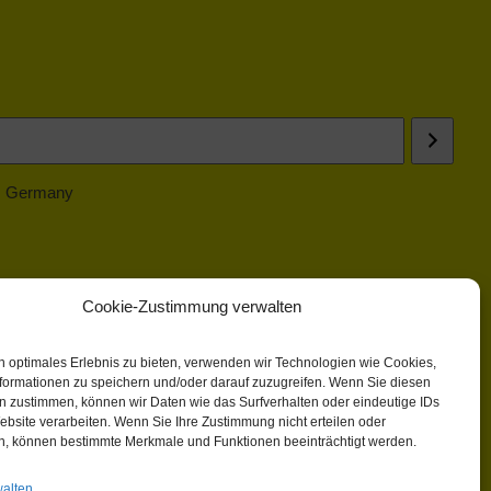
 | Germany
Cookie-Zustimmung verwalten
n optimales Erlebnis zu bieten, verwenden wir Technologien wie Cookies,
formationen zu speichern und/oder darauf zuzugreifen. Wenn Sie diesen
n zustimmen, können wir Daten wie das Surfverhalten oder eindeutige IDs
ebsite verarbeiten. Wenn Sie Ihre Zustimmung nicht erteilen oder
n, können bestimmte Merkmale und Funktionen beeinträchtigt werden.
walten