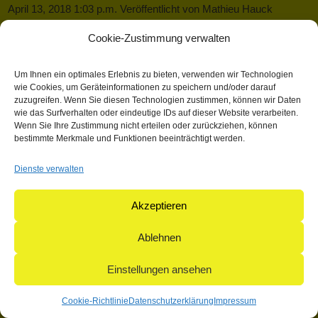
April 13, 2018 1:03 p.m.
Veröffentlicht von
Mathieu Hauck
Kategorisiert in: Allgemein
Cookie-Zustimmung verwalten
Dieser Artikel wurde verfasst von Mathieu Hauck
Um Ihnen ein optimales Erlebnis zu bieten, verwenden wir Technologien
Suchen
wie Cookies, um Geräteinformationen zu speichern und/oder darauf
zuzugreifen. Wenn Sie diesen Technologien zustimmen, können wir Daten
Suchen
wie das Surfverhalten oder eindeutige IDs auf dieser Website verarbeiten.
Wenn Sie Ihre Zustimmung nicht erteilen oder zurückziehen, können
bestimmte Merkmale und Funktionen beeinträchtigt werden.
© 2004-2026: herpetofauna Verlags-GmbH | Postfach 11 10 |
Dienste verwalten
71365 Weinstadt | Germany
Akzeptieren
Ablehnen
Einstellungen ansehen
Cookie-Richtlinie
Datenschutzerklärung
Impressum