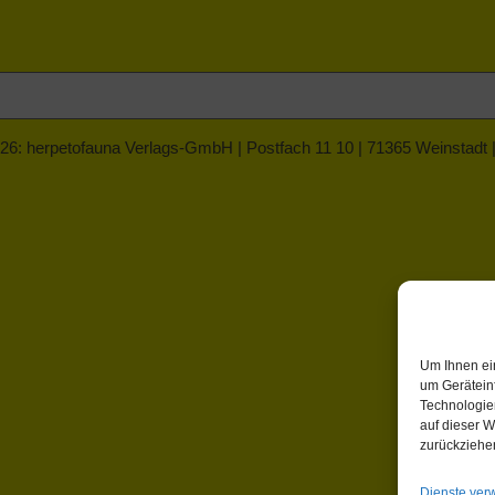
26: herpetofauna Verlags-GmbH | Postfach 11 10 | 71365 Weinstadt
Um Ihnen ei
um Gerätein
Technologie
auf dieser W
zurückziehe
Dienste ver