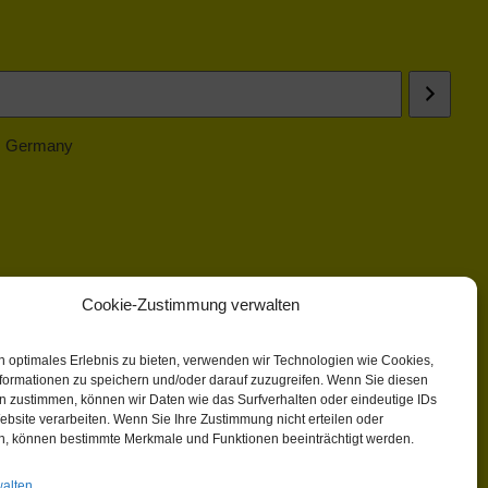
 | Germany
Cookie-Zustimmung verwalten
n optimales Erlebnis zu bieten, verwenden wir Technologien wie Cookies,
formationen zu speichern und/oder darauf zuzugreifen. Wenn Sie diesen
n zustimmen, können wir Daten wie das Surfverhalten oder eindeutige IDs
ebsite verarbeiten. Wenn Sie Ihre Zustimmung nicht erteilen oder
n, können bestimmte Merkmale und Funktionen beeinträchtigt werden.
walten