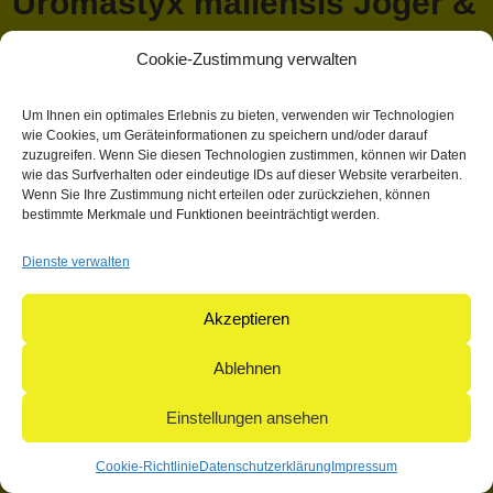
Uromastyx maliensis Joger &
Lambert1996
Cookie-Zustimmung verwalten
April 13, 2018 1:03 p.m.
Veröffentlicht von
Mathieu Hauck
Um Ihnen ein optimales Erlebnis zu bieten, verwenden wir Technologien
wie Cookies, um Geräteinformationen zu speichern und/oder darauf
Kategorisiert in: Allgemein
zuzugreifen. Wenn Sie diesen Technologien zustimmen, können wir Daten
wie das Surfverhalten oder eindeutige IDs auf dieser Website verarbeiten.
Dieser Artikel wurde verfasst von Mathieu Hauck
Wenn Sie Ihre Zustimmung nicht erteilen oder zurückziehen, können
bestimmte Merkmale und Funktionen beeinträchtigt werden.
Suchen
Suchen
Dienste verwalten
Akzeptieren
© 2004-2026: herpetofauna Verlags-GmbH | Postfach 11 10 |
71365 Weinstadt | Germany
Ablehnen
Einstellungen ansehen
Cookie-Richtlinie
Datenschutzerklärung
Impressum