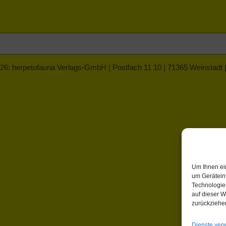
26: herpetofauna Verlags-GmbH | Postfach 11 10 | 71365 Weinstadt
Um Ihnen ei
um Gerätein
Technologie
auf dieser W
zurückziehe
Dienste ver