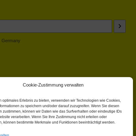
 | Germany
Cookie-Zustimmung verwalten
n optimales Erlebnis zu bieten, verwenden wir Technologien wie Cookies,
formationen zu speichern und/oder darauf zuzugreifen. Wenn Sie diesen
n zustimmen, können wir Daten wie das Surfverhalten oder eindeutige IDs
ebsite verarbeiten. Wenn Sie Ihre Zustimmung nicht erteilen oder
n, können bestimmte Merkmale und Funktionen beeinträchtigt werden.
walten