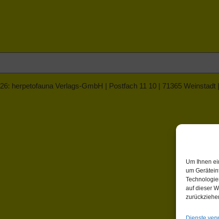
26: herpetofauna Verlags-GmbH | Postfach 11 10 | 71365 Weinstadt
Um Ihnen ei
um Gerätein
Technologie
auf dieser W
zurückziehe
Dienste ver