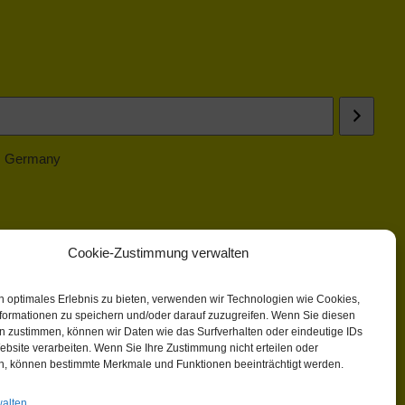
 | Germany
Cookie-Zustimmung verwalten
n optimales Erlebnis zu bieten, verwenden wir Technologien wie Cookies,
formationen zu speichern und/oder darauf zuzugreifen. Wenn Sie diesen
n zustimmen, können wir Daten wie das Surfverhalten oder eindeutige IDs
ebsite verarbeiten. Wenn Sie Ihre Zustimmung nicht erteilen oder
n, können bestimmte Merkmale und Funktionen beeinträchtigt werden.
walten