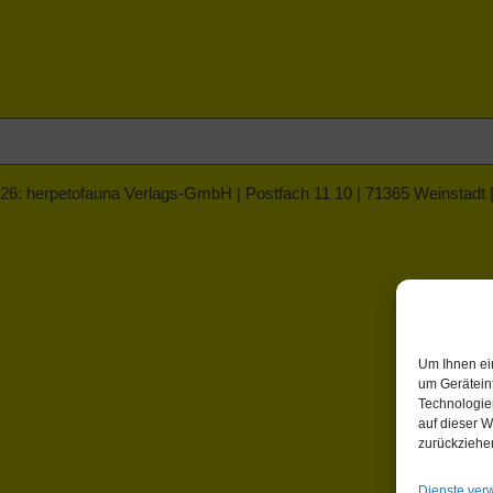
26: herpetofauna Verlags-GmbH | Postfach 11 10 | 71365 Weinstadt
Um Ihnen ei
um Gerätein
Technologie
auf dieser W
zurückziehe
Dienste ver