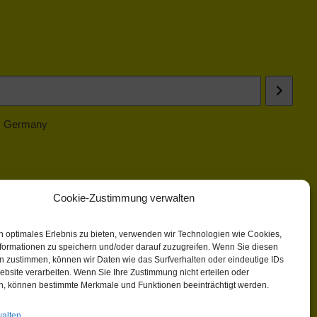
 | Germany
Cookie-Zustimmung verwalten
n optimales Erlebnis zu bieten, verwenden wir Technologien wie Cookies,
formationen zu speichern und/oder darauf zuzugreifen. Wenn Sie diesen
n zustimmen, können wir Daten wie das Surfverhalten oder eindeutige IDs
ebsite verarbeiten. Wenn Sie Ihre Zustimmung nicht erteilen oder
n, können bestimmte Merkmale und Funktionen beeinträchtigt werden.
walten