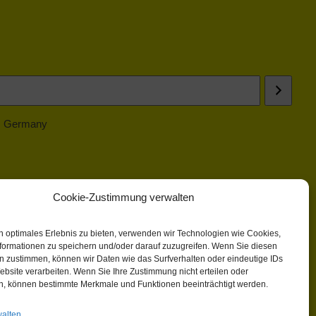
 | Germany
Cookie-Zustimmung verwalten
n optimales Erlebnis zu bieten, verwenden wir Technologien wie Cookies,
formationen zu speichern und/oder darauf zuzugreifen. Wenn Sie diesen
n zustimmen, können wir Daten wie das Surfverhalten oder eindeutige IDs
ebsite verarbeiten. Wenn Sie Ihre Zustimmung nicht erteilen oder
n, können bestimmte Merkmale und Funktionen beeinträchtigt werden.
walten