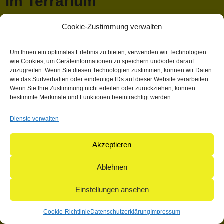
im Terrarium
Cookie-Zustimmung verwalten
April 13, 2018 1:03 p.m.
Veröffentlicht von
Mathieu Hauck
Kategorisiert in: Allgemein
Um Ihnen ein optimales Erlebnis zu bieten, verwenden wir Technologien
wie Cookies, um Geräteinformationen zu speichern und/oder darauf
Dieser Artikel wurde verfasst von Mathieu Hauck
zuzugreifen. Wenn Sie diesen Technologien zustimmen, können wir Daten
wie das Surfverhalten oder eindeutige IDs auf dieser Website verarbeiten.
Suchen
Wenn Sie Ihre Zustimmung nicht erteilen oder zurückziehen, können
Suchen
bestimmte Merkmale und Funktionen beeinträchtigt werden.
Dienste verwalten
© 2004-2026: herpetofauna Verlags-GmbH | Postfach 11 10 |
71365 Weinstadt | Germany
Akzeptieren
Ablehnen
Einstellungen ansehen
Cookie-Richtlinie
Datenschutzerklärung
Impressum