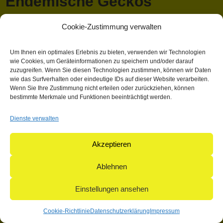
Endemische Geckos
Cookie-Zustimmung verwalten
April 13, 2018 1:03 p.m.
Veröffentlicht von
Mathieu Hauck
Kategorisiert in: Allgemein
Um Ihnen ein optimales Erlebnis zu bieten, verwenden wir Technologien
wie Cookies, um Geräteinformationen zu speichern und/oder darauf
Dieser Artikel wurde verfasst von Mathieu Hauck
zuzugreifen. Wenn Sie diesen Technologien zustimmen, können wir Daten
wie das Surfverhalten oder eindeutige IDs auf dieser Website verarbeiten.
Suchen
Wenn Sie Ihre Zustimmung nicht erteilen oder zurückziehen, können
Suchen
bestimmte Merkmale und Funktionen beeinträchtigt werden.
Dienste verwalten
© 2004-2026: herpetofauna Verlags-GmbH | Postfach 11 10 |
71365 Weinstadt | Germany
Akzeptieren
Ablehnen
Einstellungen ansehen
Cookie-Richtlinie
Datenschutzerklärung
Impressum