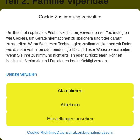
Teil 2: Familie Viperidae
Cookie-Zustimmung verwalten
April 13, 2018 1:03 p.m.
Veröffentlicht von
Mathieu Hauck
Kategorisiert in: Allgemein
Um Ihnen ein optimales Erlebnis zu bieten, verwenden wir Technologien
wie Cookies, um Geräteinformationen zu speichern und/oder darauf
Dieser Artikel wurde verfasst von Mathieu Hauck
zuzugreifen. Wenn Sie diesen Technologien zustimmen, können wir Daten
wie das Surfverhalten oder eindeutige IDs auf dieser Website verarbeiten.
Suchen
Wenn Sie Ihre Zustimmung nicht erteilen oder zurückziehen, können
Suchen
bestimmte Merkmale und Funktionen beeinträchtigt werden.
Dienste verwalten
© 2004-2026: herpetofauna Verlags-GmbH | Postfach 11 10 |
71365 Weinstadt | Germany
Akzeptieren
Ablehnen
Einstellungen ansehen
Cookie-Richtlinie
Datenschutzerklärung
Impressum