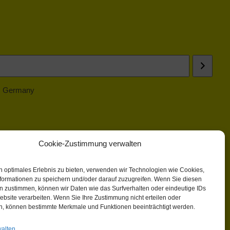
 | Germany
Cookie-Zustimmung verwalten
n optimales Erlebnis zu bieten, verwenden wir Technologien wie Cookies,
formationen zu speichern und/oder darauf zuzugreifen. Wenn Sie diesen
n zustimmen, können wir Daten wie das Surfverhalten oder eindeutige IDs
ebsite verarbeiten. Wenn Sie Ihre Zustimmung nicht erteilen oder
n, können bestimmte Merkmale und Funktionen beeinträchtigt werden.
walten