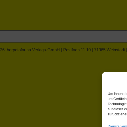
26: herpetofauna Verlags-GmbH | Postfach 11 10 | 71365 Weinstadt
Um Ihnen ei
um Gerätein
Technologie
auf dieser W
zurückziehe
Dienste ver