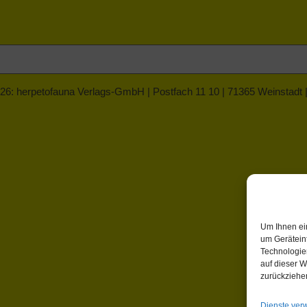
26: herpetofauna Verlags-GmbH | Postfach 11 10 | 71365 Weinstadt
Um Ihnen ei
um Gerätein
Technologie
auf dieser W
zurückziehe
Dienste ver