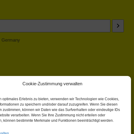
 | Germany
Cookie-Zustimmung verwalten
n optimales Erlebnis zu bieten, verwenden wir Technologien wie Cookies,
formationen zu speichern und/oder darauf zuzugreifen. Wenn Sie diesen
n zustimmen, können wir Daten wie das Surfverhalten oder eindeutige IDs
ebsite verarbeiten. Wenn Sie Ihre Zustimmung nicht erteilen oder
n, können bestimmte Merkmale und Funktionen beeinträchtigt werden.
walten