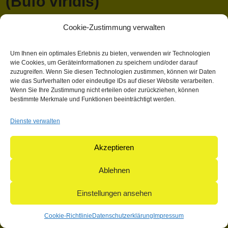
(Bufo viridis)
Cookie-Zustimmung verwalten
April 13, 2018 1:03 p.m.
Veröffentlicht von
Mathieu Hauck
Kategorisiert in: Allgemein
Um Ihnen ein optimales Erlebnis zu bieten, verwenden wir Technologien
wie Cookies, um Geräteinformationen zu speichern und/oder darauf
Dieser Artikel wurde verfasst von Mathieu Hauck
zuzugreifen. Wenn Sie diesen Technologien zustimmen, können wir Daten
wie das Surfverhalten oder eindeutige IDs auf dieser Website verarbeiten.
Suchen
Wenn Sie Ihre Zustimmung nicht erteilen oder zurückziehen, können
Suchen
bestimmte Merkmale und Funktionen beeinträchtigt werden.
Dienste verwalten
© 2004-2026: herpetofauna Verlags-GmbH | Postfach 11 10 |
71365 Weinstadt | Germany
Akzeptieren
Ablehnen
Einstellungen ansehen
Cookie-Richtlinie
Datenschutzerklärung
Impressum