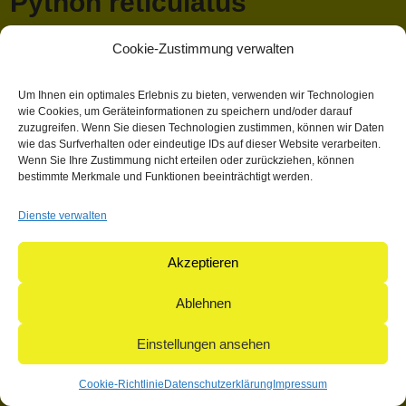
Python reticulatus
(Schneider)
Cookie-Zustimmung verwalten
April 13, 2018 1:03 p.m.
Veröffentlicht von
Mathieu Hauck
Um Ihnen ein optimales Erlebnis zu bieten, verwenden wir Technologien
wie Cookies, um Geräteinformationen zu speichern und/oder darauf
Kategorisiert in: Allgemein
zuzugreifen. Wenn Sie diesen Technologien zustimmen, können wir Daten
wie das Surfverhalten oder eindeutige IDs auf dieser Website verarbeiten.
Dieser Artikel wurde verfasst von Mathieu Hauck
Wenn Sie Ihre Zustimmung nicht erteilen oder zurückziehen, können
bestimmte Merkmale und Funktionen beeinträchtigt werden.
Suchen
Suchen
Dienste verwalten
Akzeptieren
© 2004-2026: herpetofauna Verlags-GmbH | Postfach 11 10 |
71365 Weinstadt | Germany
Ablehnen
Einstellungen ansehen
Cookie-Richtlinie
Datenschutzerklärung
Impressum