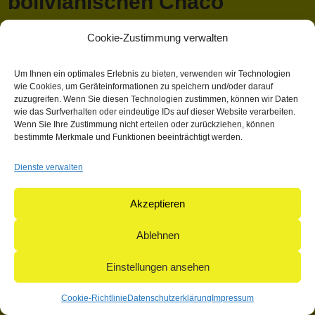
bolivianischen Chaco
Cookie-Zustimmung verwalten
April 13, 2018 1:03 p.m.
Veröffentlicht von
Mathieu Hauck
Kategorisiert in: Allgemein
Um Ihnen ein optimales Erlebnis zu bieten, verwenden wir Technologien
wie Cookies, um Geräteinformationen zu speichern und/oder darauf
Dieser Artikel wurde verfasst von Mathieu Hauck
zuzugreifen. Wenn Sie diesen Technologien zustimmen, können wir Daten
wie das Surfverhalten oder eindeutige IDs auf dieser Website verarbeiten.
Suchen
Wenn Sie Ihre Zustimmung nicht erteilen oder zurückziehen, können
Suchen
bestimmte Merkmale und Funktionen beeinträchtigt werden.
Dienste verwalten
© 2004-2026: herpetofauna Verlags-GmbH | Postfach 11 10 |
71365 Weinstadt | Germany
Akzeptieren
Ablehnen
Einstellungen ansehen
Cookie-Richtlinie
Datenschutzerklärung
Impressum