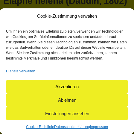
Elaphe helena (Daudin, 1802)
Cookie-Zustimmung verwalten
April 13, 2018 1:03 p.m.
Veröffentlicht von
Mathieu Hauck
Kategorisiert in: Allgemein
Um Ihnen ein optimales Erlebnis zu bieten, verwenden wir Technologien
wie Cookies, um Geräteinformationen zu speichern und/oder darauf
Dieser Artikel wurde verfasst von Mathieu Hauck
zuzugreifen. Wenn Sie diesen Technologien zustimmen, können wir Daten
wie das Surfverhalten oder eindeutige IDs auf dieser Website verarbeiten.
Suchen
Wenn Sie Ihre Zustimmung nicht erteilen oder zurückziehen, können
Suchen
bestimmte Merkmale und Funktionen beeinträchtigt werden.
Dienste verwalten
© 2004-2026: herpetofauna Verlags-GmbH | Postfach 11 10 |
71365 Weinstadt | Germany
Akzeptieren
Ablehnen
Einstellungen ansehen
Cookie-Richtlinie
Datenschutzerklärung
Impressum