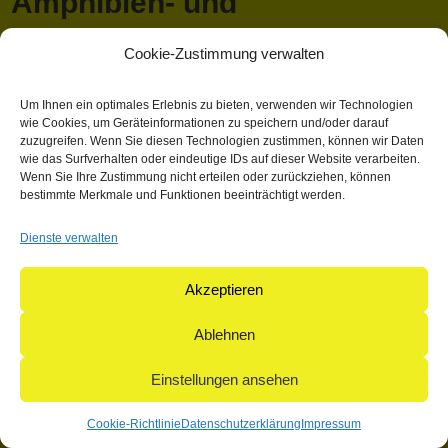
Amphibien- und
Reptilienschutz, Teil1
Cookie-Zustimmung verwalten
April 13, 2018 1:03 p.m.
Veröffentlicht von
Mathieu Hauck
Um Ihnen ein optimales Erlebnis zu bieten, verwenden wir Technologien
wie Cookies, um Geräteinformationen zu speichern und/oder darauf
Kategorisiert in: Allgemein
zuzugreifen. Wenn Sie diesen Technologien zustimmen, können wir Daten
wie das Surfverhalten oder eindeutige IDs auf dieser Website verarbeiten.
Dieser Artikel wurde verfasst von Mathieu Hauck
Wenn Sie Ihre Zustimmung nicht erteilen oder zurückziehen, können
bestimmte Merkmale und Funktionen beeinträchtigt werden.
Suchen
Suchen
Dienste verwalten
Akzeptieren
© 2004-2026: herpetofauna Verlags-GmbH | Postfach 11 10 |
71365 Weinstadt | Germany
Ablehnen
Einstellungen ansehen
Cookie-Richtlinie
Datenschutzerklärung
Impressum