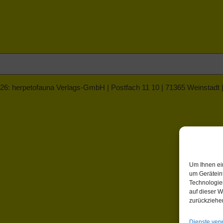
26: herpetofauna Verlags-GmbH | Postfach 11 10 | 71365 Weinstadt
Um Ihnen ei
um Gerätein
Technologie
auf dieser W
zurückziehe
Dienste ver