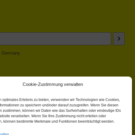
 | Germany
Cookie-Zustimmung verwalten
n optimales Erlebnis zu bieten, verwenden wir Technologien wie Cookies,
formationen zu speichern und/oder darauf zuzugreifen. Wenn Sie diesen
n zustimmen, können wir Daten wie das Surfverhalten oder eindeutige IDs
ebsite verarbeiten. Wenn Sie Ihre Zustimmung nicht erteilen oder
n, können bestimmte Merkmale und Funktionen beeinträchtigt werden.
walten