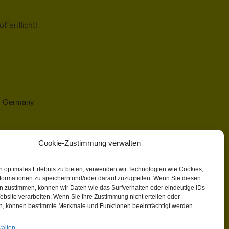
ffentlicht!
 | Germany
Cookie-Zustimmung verwalten
n optimales Erlebnis zu bieten, verwenden wir Technologien wie Cookies,
formationen zu speichern und/oder darauf zuzugreifen. Wenn Sie diesen
n zustimmen, können wir Daten wie das Surfverhalten oder eindeutige IDs
ebsite verarbeiten. Wenn Sie Ihre Zustimmung nicht erteilen oder
n, können bestimmte Merkmale und Funktionen beeinträchtigt werden.
walten