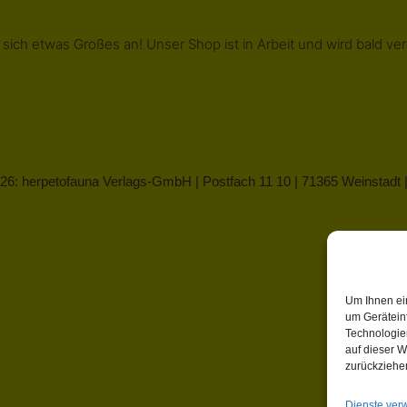
 sich etwas Großes an! Unser Shop ist in Arbeit und wird bald verö
26: herpetofauna Verlags-GmbH | Postfach 11 10 | 71365 Weinstadt
Um Ihnen ei
um Gerätein
Technologie
auf dieser W
zurückziehe
Dienste ver