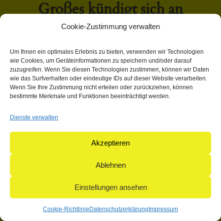
Großes kündigt sich an
Cookie-Zustimmung verwalten
Hier bahnt sich etwas Großes an! Unser Shop ist in Arbeit
Um Ihnen ein optimales Erlebnis zu bieten, verwenden wir Technologien
und wird bald veröffentlicht!
wie Cookies, um Geräteinformationen zu speichern und/oder darauf
zuzugreifen. Wenn Sie diesen Technologien zustimmen, können wir Daten
wie das Surfverhalten oder eindeutige IDs auf dieser Website verarbeiten.
Wenn Sie Ihre Zustimmung nicht erteilen oder zurückziehen, können
bestimmte Merkmale und Funktionen beeinträchtigt werden.
Dienste verwalten
© 2004-2026: herpetofauna Verlags-GmbH | Postfach 11 10 |
71365 Weinstadt | Germany
Akzeptieren
Ablehnen
Einstellungen ansehen
Cookie-Richtlinie
Datenschutzerklärung
Impressum