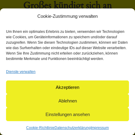
Großes kündigt sich an
Cookie-Zustimmung verwalten
Hier bahnt sich etwas Großes an! Unser Shop ist in Arbeit
Um Ihnen ein optimales Erlebnis zu bieten, verwenden wir Technologien
und wird bald veröffentlicht!
wie Cookies, um Geräteinformationen zu speichern und/oder darauf
zuzugreifen. Wenn Sie diesen Technologien zustimmen, können wir Daten
wie das Surfverhalten oder eindeutige IDs auf dieser Website verarbeiten.
Wenn Sie Ihre Zustimmung nicht erteilen oder zurückziehen, können
bestimmte Merkmale und Funktionen beeinträchtigt werden.
Dienste verwalten
© 2004-2026: herpetofauna Verlags-GmbH | Postfach 11 10 |
71365 Weinstadt | Germany
Akzeptieren
Ablehnen
Einstellungen ansehen
Cookie-Richtlinie
Datenschutzerklärung
Impressum