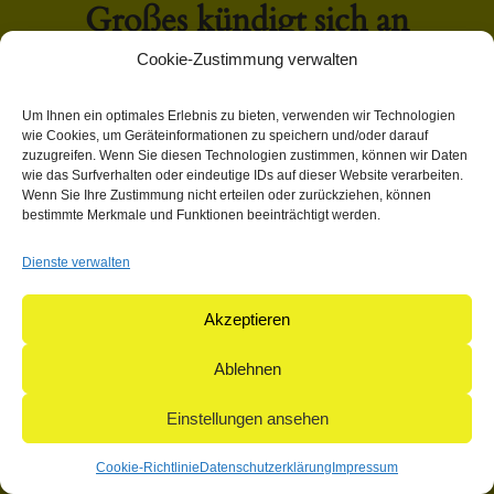
Großes kündigt sich an
Cookie-Zustimmung verwalten
Hier bahnt sich etwas Großes an! Unser Shop ist in Arbeit
Um Ihnen ein optimales Erlebnis zu bieten, verwenden wir Technologien
und wird bald veröffentlicht!
wie Cookies, um Geräteinformationen zu speichern und/oder darauf
zuzugreifen. Wenn Sie diesen Technologien zustimmen, können wir Daten
wie das Surfverhalten oder eindeutige IDs auf dieser Website verarbeiten.
Wenn Sie Ihre Zustimmung nicht erteilen oder zurückziehen, können
bestimmte Merkmale und Funktionen beeinträchtigt werden.
Dienste verwalten
© 2004-2026: herpetofauna Verlags-GmbH | Postfach 11 10 |
71365 Weinstadt | Germany
Akzeptieren
Ablehnen
Einstellungen ansehen
Cookie-Richtlinie
Datenschutzerklärung
Impressum