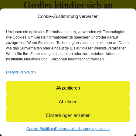
Großes kündigt sich an
Cookie-Zustimmung verwalten
Hier bahnt sich etwas Großes an! Unser Shop ist in Arbeit
Um Ihnen ein optimales Erlebnis zu bieten, verwenden wir Technologien
und wird bald veröffentlicht!
wie Cookies, um Geräteinformationen zu speichern und/oder darauf
zuzugreifen. Wenn Sie diesen Technologien zustimmen, können wir Daten
wie das Surfverhalten oder eindeutige IDs auf dieser Website verarbeiten.
Wenn Sie Ihre Zustimmung nicht erteilen oder zurückziehen, können
bestimmte Merkmale und Funktionen beeinträchtigt werden.
Dienste verwalten
© 2004-2026: herpetofauna Verlags-GmbH | Postfach 11 10 |
71365 Weinstadt | Germany
Akzeptieren
Ablehnen
Einstellungen ansehen
Cookie-Richtlinie
Datenschutzerklärung
Impressum