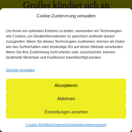
Großes kündigt sich an
Cookie-Zustimmung verwalten
Hier bahnt sich etwas Großes an! Unser Shop ist in Arbeit
Um Ihnen ein optimales Erlebnis zu bieten, verwenden wir Technologien
und wird bald veröffentlicht!
wie Cookies, um Geräteinformationen zu speichern und/oder darauf
zuzugreifen. Wenn Sie diesen Technologien zustimmen, können wir Daten
wie das Surfverhalten oder eindeutige IDs auf dieser Website verarbeiten.
Wenn Sie Ihre Zustimmung nicht erteilen oder zurückziehen, können
bestimmte Merkmale und Funktionen beeinträchtigt werden.
Dienste verwalten
© 2004-2026: herpetofauna Verlags-GmbH | Postfach 11 10 |
71365 Weinstadt | Germany
Akzeptieren
Ablehnen
Einstellungen ansehen
Cookie-Richtlinie
Datenschutzerklärung
Impressum