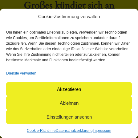
Großes kündigt sich an
Cookie-Zustimmung verwalten
Hier bahnt sich etwas Großes an! Unser Shop ist in Arbeit
Um Ihnen ein optimales Erlebnis zu bieten, verwenden wir Technologien
und wird bald veröffentlicht!
wie Cookies, um Geräteinformationen zu speichern und/oder darauf
zuzugreifen. Wenn Sie diesen Technologien zustimmen, können wir Daten
wie das Surfverhalten oder eindeutige IDs auf dieser Website verarbeiten.
Wenn Sie Ihre Zustimmung nicht erteilen oder zurückziehen, können
bestimmte Merkmale und Funktionen beeinträchtigt werden.
Dienste verwalten
© 2004-2026: herpetofauna Verlags-GmbH | Postfach 11 10 |
71365 Weinstadt | Germany
Akzeptieren
Ablehnen
Einstellungen ansehen
Cookie-Richtlinie
Datenschutzerklärung
Impressum