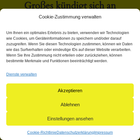
Großes kündigt sich an
Cookie-Zustimmung verwalten
Hier bahnt sich etwas Großes an! Unser Shop ist in Arbeit
Um Ihnen ein optimales Erlebnis zu bieten, verwenden wir Technologien
und wird bald veröffentlicht!
wie Cookies, um Geräteinformationen zu speichern und/oder darauf
zuzugreifen. Wenn Sie diesen Technologien zustimmen, können wir Daten
wie das Surfverhalten oder eindeutige IDs auf dieser Website verarbeiten.
Wenn Sie Ihre Zustimmung nicht erteilen oder zurückziehen, können
bestimmte Merkmale und Funktionen beeinträchtigt werden.
Dienste verwalten
© 2004-2026: herpetofauna Verlags-GmbH | Postfach 11 10 |
71365 Weinstadt | Germany
Akzeptieren
Ablehnen
Einstellungen ansehen
Cookie-Richtlinie
Datenschutzerklärung
Impressum