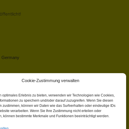
ffentlicht!
 | Germany
Cookie-Zustimmung verwalten
n optimales Erlebnis zu bieten, verwenden wir Technologien wie Cookies,
formationen zu speichern und/oder darauf zuzugreifen. Wenn Sie diesen
n zustimmen, können wir Daten wie das Surfverhalten oder eindeutige IDs
ebsite verarbeiten. Wenn Sie Ihre Zustimmung nicht erteilen oder
n, können bestimmte Merkmale und Funktionen beeinträchtigt werden.
walten