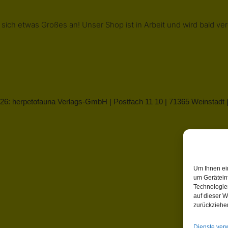
 sich etwas Großes an! Unser Shop ist in Arbeit und wird bald verö
26: herpetofauna Verlags-GmbH | Postfach 11 10 | 71365 Weinstadt
Um Ihnen ei
um Gerätein
Technologie
auf dieser W
zurückziehe
Dienste ver