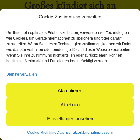
Großes kündigt sich an
Cookie-Zustimmung verwalten
Hier bahnt sich etwas Großes an! Unser Shop ist in Arbeit
Um Ihnen ein optimales Erlebnis zu bieten, verwenden wir Technologien
und wird bald veröffentlicht!
wie Cookies, um Geräteinformationen zu speichern und/oder darauf
zuzugreifen. Wenn Sie diesen Technologien zustimmen, können wir Daten
wie das Surfverhalten oder eindeutige IDs auf dieser Website verarbeiten.
Wenn Sie Ihre Zustimmung nicht erteilen oder zurückziehen, können
bestimmte Merkmale und Funktionen beeinträchtigt werden.
Dienste verwalten
© 2004-2026: herpetofauna Verlags-GmbH | Postfach 11 10 |
71365 Weinstadt | Germany
Akzeptieren
Ablehnen
Einstellungen ansehen
Cookie-Richtlinie
Datenschutzerklärung
Impressum