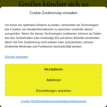
Großes kündigt sich an
Cookie-Zustimmung verwalten
Hier bahnt sich etwas Großes an! Unser Shop ist in Arbeit
Um Ihnen ein optimales Erlebnis zu bieten, verwenden wir Technologien
und wird bald veröffentlicht!
wie Cookies, um Geräteinformationen zu speichern und/oder darauf
zuzugreifen. Wenn Sie diesen Technologien zustimmen, können wir Daten
wie das Surfverhalten oder eindeutige IDs auf dieser Website verarbeiten.
Wenn Sie Ihre Zustimmung nicht erteilen oder zurückziehen, können
bestimmte Merkmale und Funktionen beeinträchtigt werden.
Dienste verwalten
© 2004-2026: herpetofauna Verlags-GmbH | Postfach 11 10 |
71365 Weinstadt | Germany
Akzeptieren
Ablehnen
Einstellungen ansehen
Cookie-Richtlinie
Datenschutzerklärung
Impressum