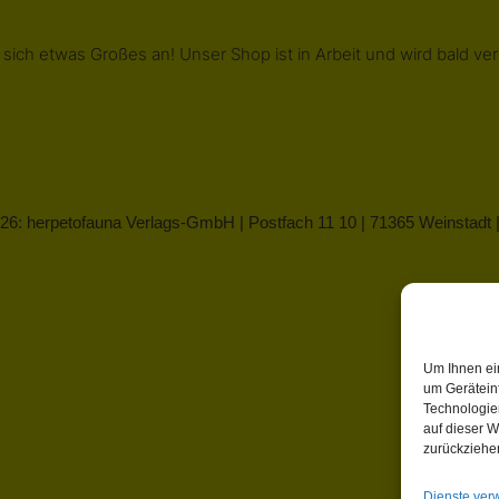
 sich etwas Großes an! Unser Shop ist in Arbeit und wird bald verö
26: herpetofauna Verlags-GmbH | Postfach 11 10 | 71365 Weinstadt
Um Ihnen ei
um Gerätein
Technologie
auf dieser W
zurückziehe
Dienste ver