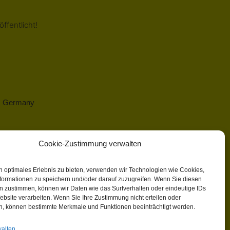
ffentlicht!
 | Germany
Cookie-Zustimmung verwalten
n optimales Erlebnis zu bieten, verwenden wir Technologien wie Cookies,
formationen zu speichern und/oder darauf zuzugreifen. Wenn Sie diesen
n zustimmen, können wir Daten wie das Surfverhalten oder eindeutige IDs
ebsite verarbeiten. Wenn Sie Ihre Zustimmung nicht erteilen oder
n, können bestimmte Merkmale und Funktionen beeinträchtigt werden.
walten