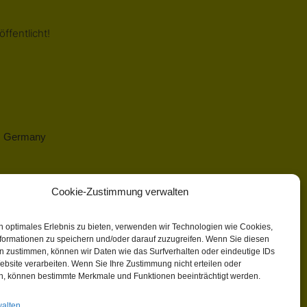
ffentlicht!
 | Germany
Cookie-Zustimmung verwalten
n optimales Erlebnis zu bieten, verwenden wir Technologien wie Cookies,
formationen zu speichern und/oder darauf zuzugreifen. Wenn Sie diesen
n zustimmen, können wir Daten wie das Surfverhalten oder eindeutige IDs
ebsite verarbeiten. Wenn Sie Ihre Zustimmung nicht erteilen oder
n, können bestimmte Merkmale und Funktionen beeinträchtigt werden.
walten