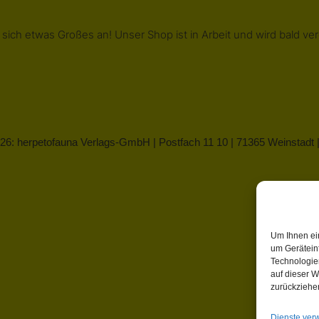
 sich etwas Großes an! Unser Shop ist in Arbeit und wird bald verö
26: herpetofauna Verlags-GmbH | Postfach 11 10 | 71365 Weinstadt
Um Ihnen ei
um Gerätein
Technologie
auf dieser W
zurückziehe
Dienste ver