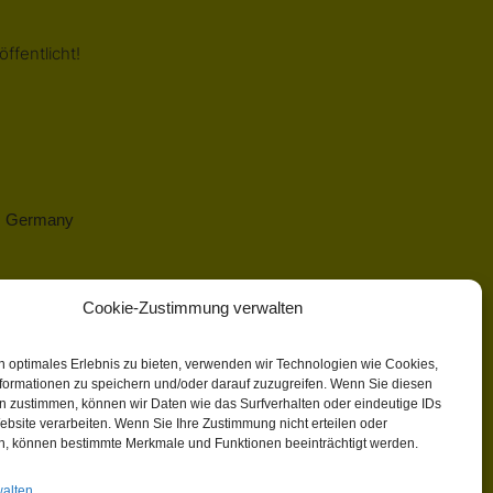
ffentlicht!
 | Germany
Cookie-Zustimmung verwalten
n optimales Erlebnis zu bieten, verwenden wir Technologien wie Cookies,
formationen zu speichern und/oder darauf zuzugreifen. Wenn Sie diesen
n zustimmen, können wir Daten wie das Surfverhalten oder eindeutige IDs
ebsite verarbeiten. Wenn Sie Ihre Zustimmung nicht erteilen oder
n, können bestimmte Merkmale und Funktionen beeinträchtigt werden.
walten