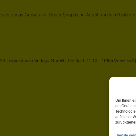
 sich etwas Großes an! Unser Shop ist in Arbeit und wird bald verö
26: herpetofauna Verlags-GmbH | Postfach 11 10 | 71365 Weinstadt
Um Ihnen ei
um Gerätein
Technologie
auf dieser W
zurückziehe
Dienste ver