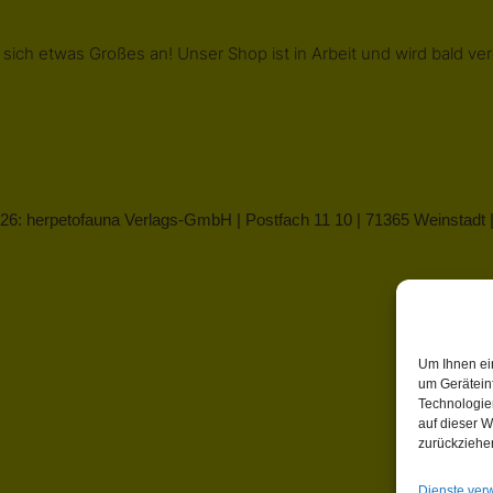
 sich etwas Großes an! Unser Shop ist in Arbeit und wird bald verö
26: herpetofauna Verlags-GmbH | Postfach 11 10 | 71365 Weinstadt
Um Ihnen ei
um Gerätein
Technologie
auf dieser W
zurückziehe
Dienste ver