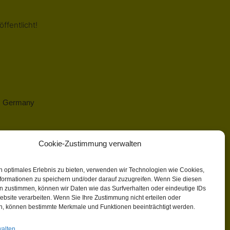
ffentlicht!
 | Germany
Cookie-Zustimmung verwalten
n optimales Erlebnis zu bieten, verwenden wir Technologien wie Cookies,
formationen zu speichern und/oder darauf zuzugreifen. Wenn Sie diesen
n zustimmen, können wir Daten wie das Surfverhalten oder eindeutige IDs
ebsite verarbeiten. Wenn Sie Ihre Zustimmung nicht erteilen oder
n, können bestimmte Merkmale und Funktionen beeinträchtigt werden.
walten