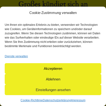
Großes kündigt sich an
Cookie-Zustimmung verwalten
Hier bahnt sich etwas Großes an! Unser Shop ist in Arbeit
Um Ihnen ein optimales Erlebnis zu bieten, verwenden wir Technologien
und wird bald veröffentlicht!
wie Cookies, um Geräteinformationen zu speichern und/oder darauf
zuzugreifen. Wenn Sie diesen Technologien zustimmen, können wir Daten
wie das Surfverhalten oder eindeutige IDs auf dieser Website verarbeiten.
Wenn Sie Ihre Zustimmung nicht erteilen oder zurückziehen, können
bestimmte Merkmale und Funktionen beeinträchtigt werden.
Dienste verwalten
© 2004-2026: herpetofauna Verlags-GmbH | Postfach 11 10 |
71365 Weinstadt | Germany
Akzeptieren
Ablehnen
Einstellungen ansehen
Cookie-Richtlinie
Datenschutzerklärung
Impressum