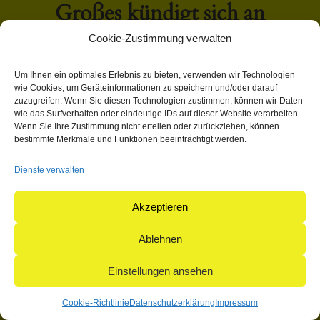
Großes kündigt sich an
Cookie-Zustimmung verwalten
Hier bahnt sich etwas Großes an! Unser Shop ist in Arbeit
Um Ihnen ein optimales Erlebnis zu bieten, verwenden wir Technologien
und wird bald veröffentlicht!
wie Cookies, um Geräteinformationen zu speichern und/oder darauf
zuzugreifen. Wenn Sie diesen Technologien zustimmen, können wir Daten
wie das Surfverhalten oder eindeutige IDs auf dieser Website verarbeiten.
Wenn Sie Ihre Zustimmung nicht erteilen oder zurückziehen, können
bestimmte Merkmale und Funktionen beeinträchtigt werden.
Dienste verwalten
© 2004-2026: herpetofauna Verlags-GmbH | Postfach 11 10 |
71365 Weinstadt | Germany
Akzeptieren
Ablehnen
Einstellungen ansehen
Cookie-Richtlinie
Datenschutzerklärung
Impressum