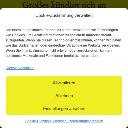
Großes kündigt sich an
Cookie-Zustimmung verwalten
Hier bahnt sich etwas Großes an! Unser Shop ist in Arbeit
Um Ihnen ein optimales Erlebnis zu bieten, verwenden wir Technologien
und wird bald veröffentlicht!
wie Cookies, um Geräteinformationen zu speichern und/oder darauf
zuzugreifen. Wenn Sie diesen Technologien zustimmen, können wir Daten
wie das Surfverhalten oder eindeutige IDs auf dieser Website verarbeiten.
Wenn Sie Ihre Zustimmung nicht erteilen oder zurückziehen, können
bestimmte Merkmale und Funktionen beeinträchtigt werden.
Dienste verwalten
© 2004-2026: herpetofauna Verlags-GmbH | Postfach 11 10 |
71365 Weinstadt | Germany
Akzeptieren
Ablehnen
Einstellungen ansehen
Cookie-Richtlinie
Datenschutzerklärung
Impressum